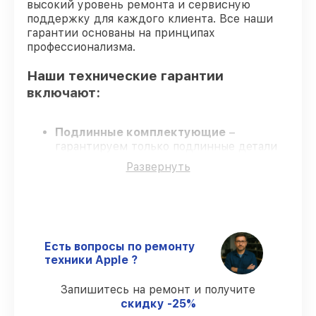
высокий уровень ремонта и сервисную
поддержку для каждого клиента. Все наши
гарантии основаны на принципах
профессионализма.
Наши технические гарантии
включают:
Подлинные комплектующие
–
гарантируем только подлинные детали
для vision pro.
Развернуть
Квалифицированные специалисты
–
проверенные специалисты с опытом и
аттестацией.
Точные сроки выполнения
– соблюдаем
сроки, согласованные с клиентом.
Гарантийное обслуживание
–
Есть вопросы по ремонту
официальная гарантия на все виды работ.
техники Apple ?
Запишитесь на ремонт и получите
Гарантии на восстановление vision
скидку -25%