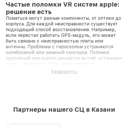
Частые поломки VR систем apple:
решение есть
Ломаться могут разные компоненты, от оптики до
корпуса. Для каждой неисправности существует
подходящий способ восстановления. Например,
если перестал работать GPS-модуль, это может
быть связано с неисправностью платы или
антенны. Проблемы с гироскопом устраняются
калибровкой или заменой сенсоров. Поломка
креплений или кнопок решается за счёт установки
новых элементов. Если экран перестал
отображать картинку, это может быть связано с
Развернуть
повреждением шлейфа или дисплея.
Поломки VR системы apple,
требующие ремонта
Неисправности оптики: запотевание, трещины
или искажения изображения.
Сбои в программной части: некорректное
Партнеры нашего СЦ в Казани
обновление ПО или сброс настроек.
Проблемы с GPS-модулем: потеря сигнала или
ошибки в навигации.