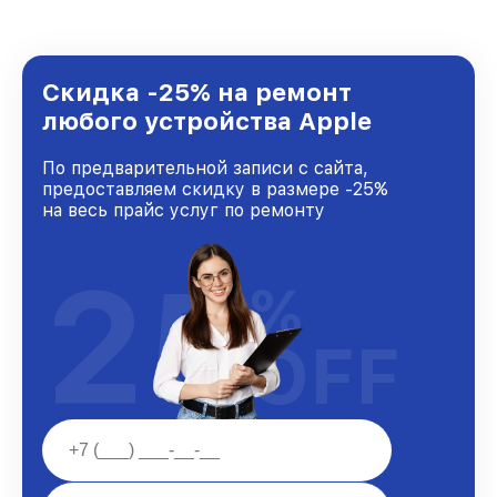
предоставляемых услуг. Наша цель — стать
лучшим сервисным центром Apple в городе
Казани, постоянно повышая уровень доверия
и лояльности наших клиентов.
Скидка -25% на ремонт
любого устройства Apple
По предварительной записи с сайта,
предоставляем скидку в размере -25%
на весь прайс услуг по ремонту
25
%
OFF