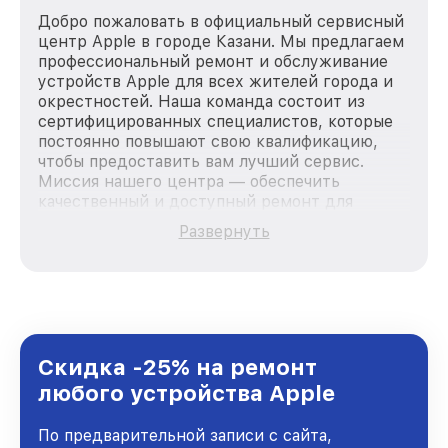
Добро пожаловать в официальный сервисный
центр Apple в городе Казани. Мы предлагаем
профессиональный ремонт и обслуживание
устройств Apple для всех жителей города и
окрестностей. Наша команда состоит из
сертифицированных специалистов, которые
постоянно повышают свою квалификацию,
чтобы предоставить вам лучший сервис.
Миссия нашего центра — обеспечить
качественный и доступный ремонт для
каждого пользователя продукции Apple, вне
Развернуть
зависимости от сложности поломки. Мы
стремимся к тому, чтобы каждый клиент был
удовлетворен скоростью и качеством
предоставляемых услуг. Наша цель — стать
лучшим сервисным центром Apple в городе
Казани, постоянно повышая уровень доверия
и лояльности наших клиентов.
Скидка -25% на ремонт
любого устройства Apple
По предварительной записи с сайта,