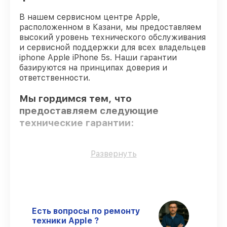
В нашем сервисном центре Apple,
расположенном в Казани, мы предоставляем
высокий уровень технического обслуживания
и сервисной поддержки для всех владельцев
iphone Apple iPhone 5s. Наши гарантии
базируются на принципах доверия и
ответственности.
Мы гордимся тем, что
предоставляем следующие
технические гарантии:
Использование оригинальных
Развернуть
запчастей
– гарантируем использование
фирменных запчастей для починки.
Опытные мастера
– все работники
проходят обязательное обучение и
ежегодную аттестацию, что
Есть вопросы по ремонту
подтверждает их уровень мастерства.
техники Apple ?
Выполнение работ вовремя
–