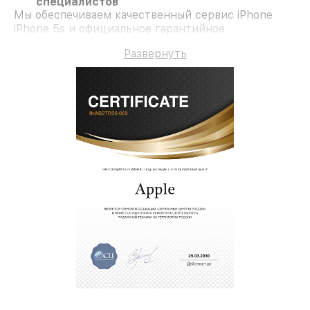
специалистов
Мы обеспечиваем качественный сервис iPhone
iPhone 5s и официальное гарантийное
сопровождение до 3-х лет.
Развернуть