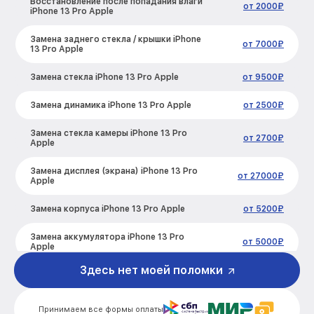
Восстановление после попадания влаги
от 2000₽
iPhone 13 Pro Apple
Замена заднего стекла / крышки iPhone
от 7000₽
13 Pro Apple
Замена стекла iPhone 13 Pro Apple
от 9500₽
Замена динамика iPhone 13 Pro Apple
от 2500₽
Замена стекла камеры iPhone 13 Pro
от 2700₽
Apple
Замена дисплея (экрана) iPhone 13 Pro
от 27000₽
Apple
Замена корпуса iPhone 13 Pro Apple
от 5200₽
Замена аккумулятора iPhone 13 Pro
от 5000₽
Apple
Здесь нет моей поломки
Замена разъема зарядки iPhone 13 Pro
от 1700₽
Apple
Принимаем все формы оплаты
Замена микрофона iPhone 13 Pro Apple
от 1700₽