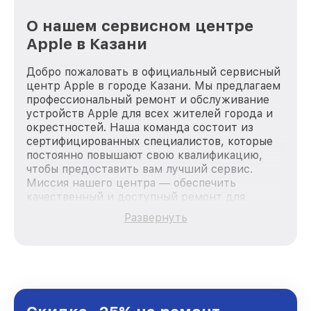
О нашем сервисном центре
Apple в Казани
Добро пожаловать в официальный сервисный
центр Apple в городе Казани. Мы предлагаем
профессиональный ремонт и обслуживание
устройств Apple для всех жителей города и
окрестностей. Наша команда состоит из
сертифицированных специалистов, которые
постоянно повышают свою квалификацию,
чтобы предоставить вам лучший сервис.
Миссия нашего центра — обеспечить
качественный и доступный ремонт для
каждого пользователя продукции Apple, вне
Развернуть
зависимости от сложности поломки. Мы
стремимся к тому, чтобы каждый клиент был
удовлетворен скоростью и качеством
предоставляемых услуг. Наша цель — стать
лучшим сервисным центром Apple в городе
Казани, постоянно повышая уровень доверия
и лояльности наших клиентов.