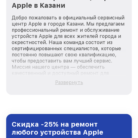
Apple в Казани
Добро пожаловать в официальный сервисный
центр Apple в городе Казани. Мы предлагаем
профессиональный ремонт и обслуживание
устройств Apple для всех жителей города и
окрестностей. Наша команда состоит из
сертифицированных специалистов, которые
постоянно повышают свою квалификацию,
чтобы предоставить вам лучший сервис.
Миссия нашего центра — обеспечить
качественный и доступный ремонт для
каждого пользователя продукции Apple, вне
Развернуть
зависимости от сложности поломки. Мы
стремимся к тому, чтобы каждый клиент был
удовлетворен скоростью и качеством
предоставляемых услуг. Наша цель — стать
лучшим сервисным центром Apple в городе
Казани, постоянно повышая уровень доверия
и лояльности наших клиентов.
Скидка -25% на ремонт
любого устройства Apple