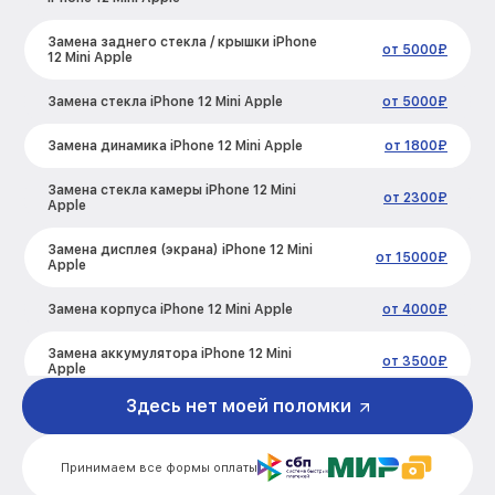
Замена заднего стекла / крышки iPhone
от 5000₽
12 Mini Apple
Замена стекла iPhone 12 Mini Apple
от 5000₽
Замена динамика iPhone 12 Mini Apple
от 1800₽
Замена стекла камеры iPhone 12 Mini
от 2300₽
Apple
Замена дисплея (экрана) iPhone 12 Mini
от 15000₽
Apple
Замена корпуса iPhone 12 Mini Apple
от 4000₽
Замена аккумулятора iPhone 12 Mini
от 3500₽
Apple
Здесь нет моей поломки
Замена разъема зарядки iPhone 12 Mini
от 1300₽
Apple
Принимаем все формы оплаты
Замена микрофона iPhone 12 Mini Apple
от 1500₽