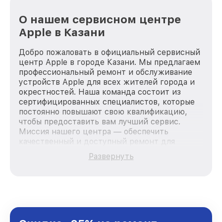
О нашем сервисном центре
Apple в Казани
Добро пожаловать в официальный сервисный
центр Apple в городе Казани. Мы предлагаем
профессиональный ремонт и обслуживание
устройств Apple для всех жителей города и
окрестностей. Наша команда состоит из
сертифицированных специалистов, которые
постоянно повышают свою квалификацию,
чтобы предоставить вам лучший сервис.
Миссия нашего центра — обеспечить
качественный и доступный ремонт для
каждого пользователя продукции Apple, вне
Развернуть
зависимости от сложности поломки. Мы
стремимся к тому, чтобы каждый клиент был
удовлетворен скоростью и качеством
предоставляемых услуг. Наша цель — стать
лучшим сервисным центром Apple в городе
Казани, постоянно повышая уровень доверия
и лояльности наших клиентов.