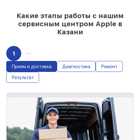
и надежных реплик с возможностью
выбрать
– под любые финансовые
Какие этапы работы с нашим
возможности
сервисным центром Apple в
85%
работ быстро и без задержек, при
Казани
условии, что восстановление началось
сразу
1
Прием и доставка
Диагностика
Ремонт
Результат