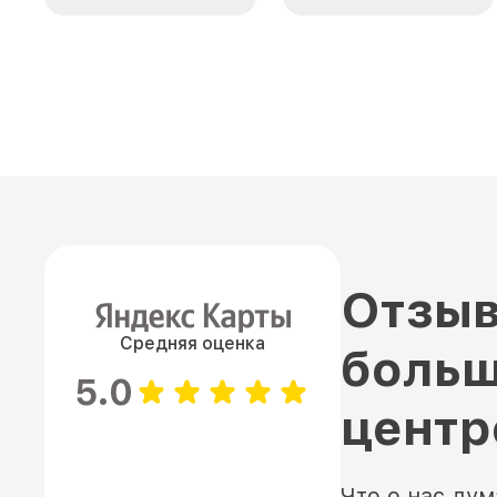
Отзыв
Средняя оценка
больш
5.0
цент
Что о нас ду