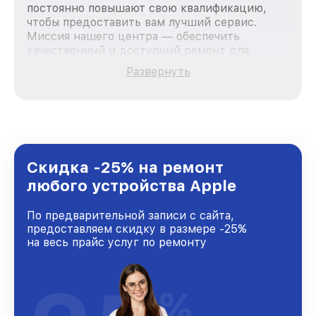
постоянно повышают свою квалификацию,
чтобы предоставить вам лучший сервис.
Миссия нашего центра — обеспечить
качественный и доступный ремонт для
каждого пользователя продукции Apple, вне
Развернуть
зависимости от сложности поломки. Мы
стремимся к тому, чтобы каждый клиент был
удовлетворен скоростью и качеством
предоставляемых услуг. Наша цель — стать
лучшим сервисным центром Apple в городе
Казани, постоянно повышая уровень доверия
и лояльности наших клиентов.
Скидка -25% на ремонт
любого устройства Apple
По предварительной записи с сайта,
предоставляем скидку в размере -25%
на весь прайс услуг по ремонту
%