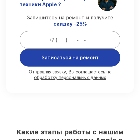
восстановление проводится с
техники Apple ?
соблюдением гарантийных обязательств.
Запишитесь на ремонт и получите
скидку -25%
Гарантии на восстановление
плееров:
80%
заказов закрываем в присутствии
Записаться на ремонт
владельца
90%
комплектующих готовы к
установке, остальное доставляем быстро
Отправляя заявку, Вы соглашаетесь на
обработку персональных данных
Фирменные детали и качественные
аналоги
– для любого бюджета
85%
работ занимают не более пары
часов, при немедленном старте
Какую ответственность мы берем на
себя перед клиентами:
Какие этапы работы с нашим