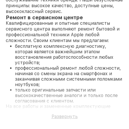
принципы: высокое качество, доступные цены,
высококлассный сервис.
Ремонт в сервисном центре
Квалифицированные и опытные специалисты
сервисного центра выполняют ремонт бытовой и
профессиональной техники Apple любой
сложности. Своим клиентам мы предлагаем:
бесплатную комплексную диагностику,
которая является важнейшим этапом
восстановления работоспособности любых
устройств;
профессиональный ремонт любой сложности,
начиная со смены экрана на смартфонах и
заканчивая сложными системными поломками
ноутбуков;
только оригинальные запчасти или
высококачественные аналоги и только после
согласования с клиентом.
На все работы и замененные комплектующие
предоставляется длительная гарантия. В случае
Развернуть
поломки по условиям гарантии, мы бесплатно
исправим ситуацию.