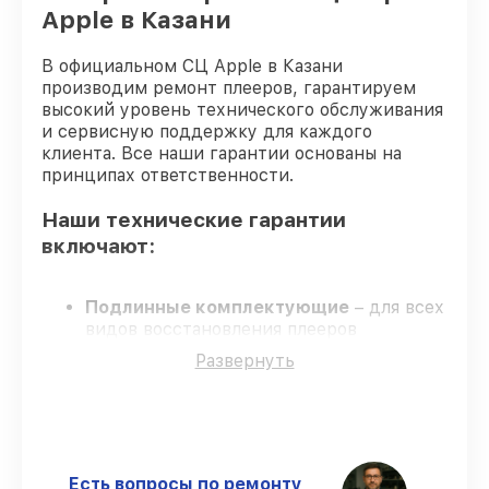
Apple в Казани
В официальном СЦ Apple в Казани
производим ремонт плееров, гарантируем
высокий уровень технического обслуживания
и сервисную поддержку для каждого
клиента. Все наши гарантии основаны на
принципах ответственности.
Наши технические гарантии
включают:
Подлинные комплектующие
– для всех
видов восстановления плееров
применяются только оригинальные
Развернуть
запчасти.
Опытные мастера
– проверенные
специалисты с опытом и аттестацией.
Точные сроки выполнения
– все работы
выполняются в оговоренные сроки.
Гарантийное обслуживание
–
Есть вопросы по ремонту