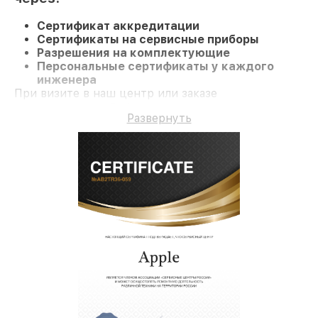
Сертификат аккредитации
Сертификаты на сервисные приборы
Разрешения на комплектующие
Персональные сертификаты у каждого
инженера
При визите в наш центр или заказе
восстановления iPad клиент получает
Развернуть
компетентное обслуживание и долгосрочную
гарантию на ремонт и детали.