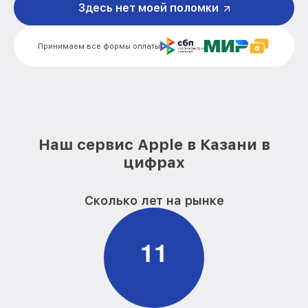
Здесь нет моей поломки
Замена модуля Wi-Fi iPad Apple
от 1700₽
Принимаем все формы оплаты
Замена камеры iPad Apple
от 2000₽
Замена разъема зарядки iPad Apple
от 1500₽
Восстановление данных iPad Apple
от 2000₽
Замена аккумулятора iPad Apple
от 1800₽
Наш сервис Apple в Казани в
цифрах
Сколько лет на рынке
1
1