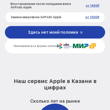
Восстановление после попадания влаги
от 1492₽
AirPods Apple
Замена микрофона AirPods Apple
от 1500₽
Прошивка AirPods Apple
от 1000₽
Здесь нет моей поломки
Ремонт разъема зарядки AirPods Apple
от 2100₽
Принимаем все формы оплаты
Замена аккумулятора AirPods Apple
от 1500₽
Наш сервис Apple в Казани в
цифрах
Сколько лет на рынке