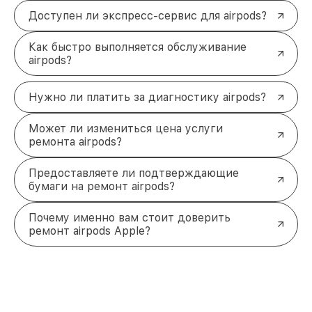
стандартам Apple.
Гарантия на услуги:
предоставляем
Доступен ли экспресс-сервис для airpods?
гарантийный срок на выполненные работы и
установленные детали.
Как быстро выполняется обслуживание
Готовы вернуть любимым
airpods?
наушникам Apple идеальную
работу?
Нужно ли платить за диагностику airpods?
Свяжитесь с нами, чтобы записаться на
диагностику и
ремонт наушников Apple в
Может ли измениться цена услуги
Казани
. Мы оперативно устраним любые
ремонта airpods?
неисправности и обеспечим высокое качество
услуг. Звоните по телефону +7 (843) 254-68-13
Предоставляете ли подтверждающие
или приходите по адресу ул. Галиаскара Камала,
бумаги на ремонт airpods?
д. 41.
Почему именно вам стоит доверить
ремонт airpods Apple?