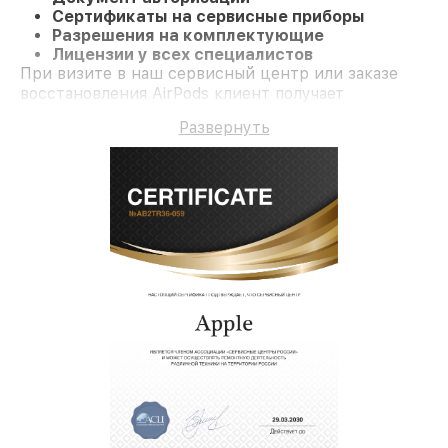
Сертификаты на сервисные приборы
Разрешения на комплектующие
Лицензии у всех специалистов
При визите в наш сервисный центр или заказе
восстановления AirPods клиент получает
профессиональный сервис и долгосрочную
Развернуть
гарантию на ремонт и детали.