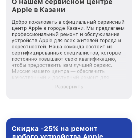
О нашем сервисном центре
Apple в Казани
Добро пожаловать в официальный сервисный
центр Apple в городе Казани. Мы предлагаем
профессиональный ремонт и обслуживание
устройств Apple для всех жителей города и
окрестностей. Наша команда состоит из
сертифицированных специалистов, которые
постоянно повышают свою квалификацию,
чтобы предоставить вам лучший сервис.
Миссия нашего центра — обеспечить
качественный и доступный ремонт для
каждого пользователя продукции Apple, вне
Развернуть
зависимости от сложности поломки. Мы
стремимся к тому, чтобы каждый клиент был
удовлетворен скоростью и качеством
предоставляемых услуг. Наша цель — стать
лучшим сервисным центром Apple в городе
Казани, постоянно повышая уровень доверия
и лояльности наших клиентов.
Скидка -25% на ремонт
любого устройства Apple