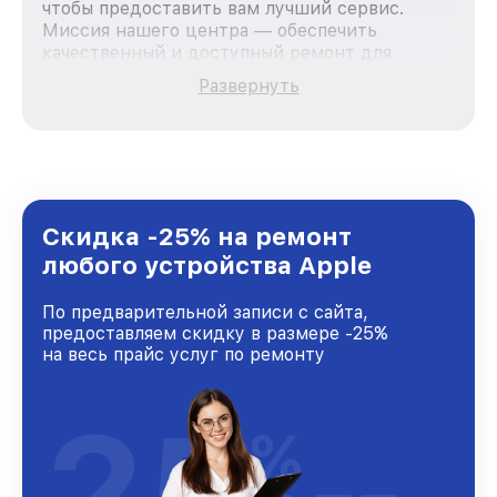
чтобы предоставить вам лучший сервис.
Миссия нашего центра — обеспечить
качественный и доступный ремонт для
каждого пользователя продукции Apple, вне
Развернуть
зависимости от сложности поломки. Мы
стремимся к тому, чтобы каждый клиент был
удовлетворен скоростью и качеством
предоставляемых услуг. Наша цель — стать
лучшим сервисным центром Apple в городе
Казани, постоянно повышая уровень доверия
и лояльности наших клиентов.
Скидка -25% на ремонт
любого устройства Apple
По предварительной записи с сайта,
предоставляем скидку в размере -25%
на весь прайс услуг по ремонту
25
%