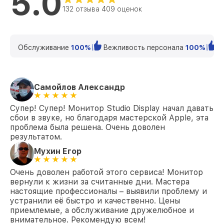
5.0
Замена HDD (замена жёсткого диска)
от 1900₽
132 отзыва 409 оценок
Studio Display Standard glass 5К Apple
Замена кулера Studio Display Standard
от 2400₽
glass 5К Apple
Обслуживание
100%
Вежливость персонала
100%
К
Замена кнопок Studio Display Standard
от 1500₽
glass 5К Apple
Самойлов Александр
Супер! Супер! Монитор Studio Display начал давать
сбои в звуке, но благодаря мастерской Apple, эта
проблема была решена. Очень доволен
результатом.
Мухин Егор
Очень доволен работой этого сервиса! Монитор
вернули к жизни за считанные дни. Мастера
настоящие профессионалы – выявили проблему и
устранили её быстро и качественно. Цены
приемлемые, а обслуживание дружелюбное и
внимательное. Рекомендую всем!