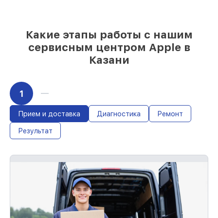
Подбор оригинальных комплектующих
и надежных реплик с возможностью
выбрать
– под любые финансовые
возможности
Какие этапы работы с нашим
85%
работ за 1–2 часа, при немедленном
сервисным центром Apple в
начале работ
Казани
1
Прием и доставка
Диагностика
Ремонт
Результат